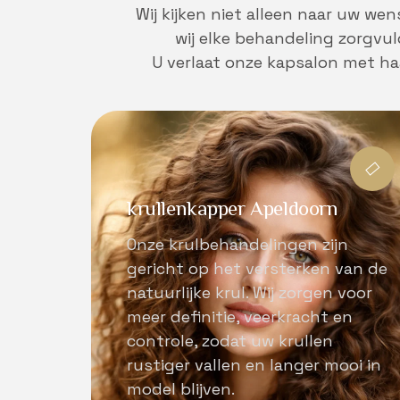
Wij kijken niet alleen naar uw w
wij elke behandeling zorgvuld
U verlaat onze kapsalon met haar
krullenkapper Apeldoorn
Onze krulbehandelingen zijn
gericht op het versterken van de
natuurlijke krul. Wij zorgen voor
meer definitie, veerkracht en
controle, zodat uw krullen
rustiger vallen en langer mooi in
model blijven.