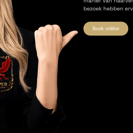
manier van haarver
bezoek hebben erv
Boek online