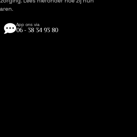
zorging. Lees hieronder hoe zij hun
aren.
App ons via
06 - 38 34 93 80