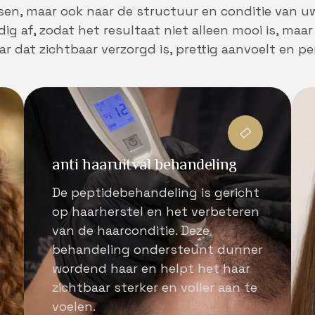
ensen, maar ook naar de structuur en conditie van 
ig af, zodat het resultaat niet alleen mooi is, maa
 dat zichtbaar verzorgd is, prettig aanvoelt en per
anti haaruitval behandeling
De peptidebehandeling is gericht
op haarherstel en het verbeteren
van de haarconditie. Deze
behandeling ondersteunt dunner
wordend haar en helpt het haar
zichtbaar sterker en voller aan te
voelen.