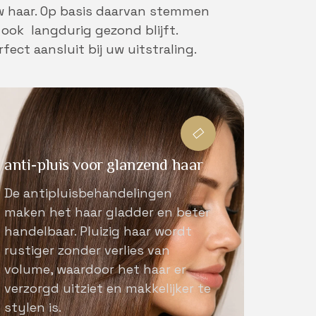
uw haar. Op basis daarvan stemmen
r ook langdurig gezond blijft.
fect aansluit bij uw uitstraling.
anti-pluis voor glanzend haar
De antipluisbehandelingen
maken het haar gladder en beter
handelbaar. Pluizig haar wordt
rustiger zonder verlies van
volume, waardoor het haar er
verzorgd uitziet en makkelijker te
stylen is.