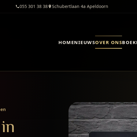
055 301 38 38
Schubertlaan 4a Apeldoorn
HOME
NIEUWS
OVER ONS
BOEK
ten
in