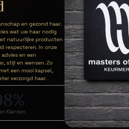
d
manschap en gezond haar.
ecies wat uw haar nodig
et natuurlijke producten
d respecteren. In onze
k advies en een
r, stijl en wensen. Zo
 met een mooi kapsel,
ter verzorgd haar.
98
%
en Klanten